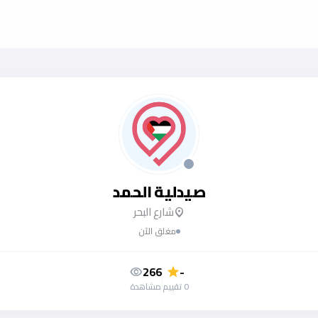
صيدلية الحمد
شارع البحر
location_on
مغلق الآن
266
-
visibility
star
0 تقييم
مشاهدة