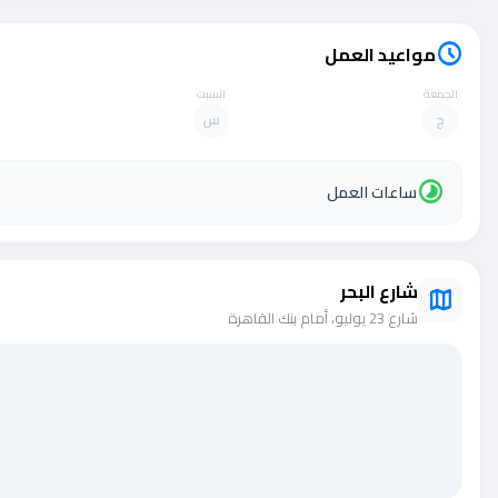
مواعيد العمل
schedule
الجمعة
السبت
ج
س
timelapse
ساعات العمل
شارع البحر
map
شارع 23 يوليو، أمام بنك القاهرة