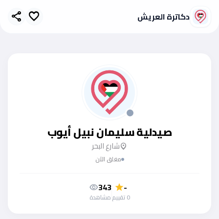
دكاترة العريش
share
favorite
صيدلية سليمان نبيل أيوب
شارع البحر
location_on
مغلق الآن
343
-
visibility
star
0 تقييم
مشاهدة