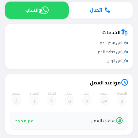
اتصال
واتساب
call
الخدمات
vaccines
قياس سكر الدم
قياس ضغط الدم
قياس الوزن
مواعيد العمل
schedule
الجمعة
السبت
الأحد
الاثنين
الثلاثاء
الأربعاء
الخميس
ج
س
ح
ن
ث
ر
خ
timelapse
ساعات العمل
غير محدد