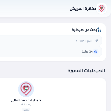
دكاترة العريش
بحث عن صيدلية
vaccines
pill
24 ساعة
avg_time
الصيدليات المميزة
صيدلية محمد الغالي
وسط البلد
جديد