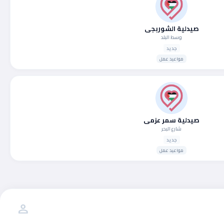
صيدلية الشوربجي
وسط البلد
جديد
مواعيد عمل
صيدلية سمر عزمي
شارع البحر
جديد
مواعيد عمل
person