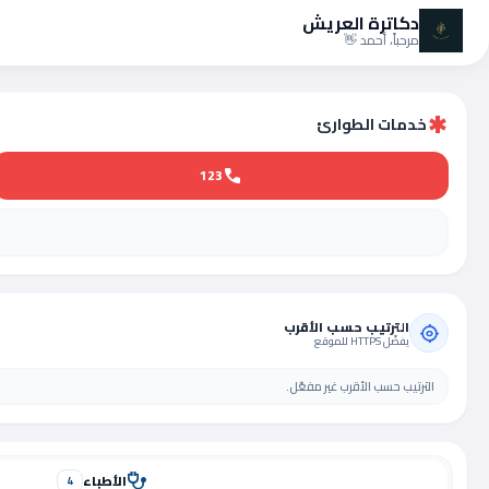
دكاترة العريش
مرحباً، أحمد 👋
خدمات الطوارئ
emergency
123
call
الترتيب حسب الأقرب
my_location
يفضّل HTTPS للموقع
الترتيب حسب الأقرب غير مفعّل.
الأطباء
stethoscope
4