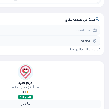
بحث عن طبيب متاح
search
badge
location_on
* يتم عرض المتاح الآن فقط
مركز جنيد
فم وأسنان • شارع القاهرة
3.3
star
متاح الآن
verified
call
اتصال