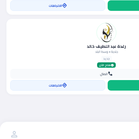
directions
الاتجاهات
رغدة عبد اللطيف خالد
جلدية • وسط البلد
جديد
متاح الآن
verified
call
اتصال
directions
الاتجاهات
person