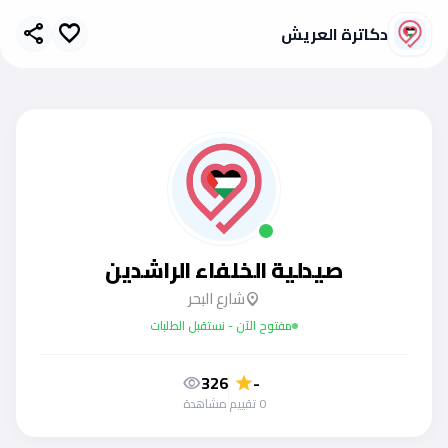
دكاترة العريش
share
favorite
صيدلية الخلفاء الراشدين
شارع البحر
location_on
مفتوح الآن - نستقبل الطلبات
326
-
visibility
star
0 تقييم
مشاهدة