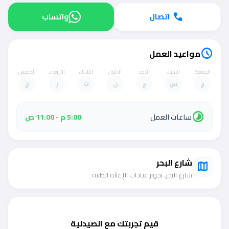
اتصال
واتساب
call
مواعيد العمل
schedule
الجمعة
السبت
الأحد
الاثنين
الثلاثاء
الأربعاء
الخميس
ج
س
ح
ن
ث
ر
خ
timelapse
ساعات العمل
5:00 م - 11:00 ص
شارع البحر
map
شارع البحر، بجوار عيادات الإغاثة الطبية
قيم تجربتك مع الصيدلية