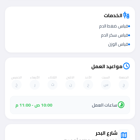
الخدمات
vaccines
قياس ضغط الدم
قياس سكر الدم
قياس الوزن
مواعيد العمل
schedule
الجمعة
السبت
الأحد
الاثنين
الثلاثاء
الأربعاء
الخميس
ج
س
ح
ن
ث
ر
خ
timelapse
ساعات العمل
10:00 ص - 11:00 م
شارع البحر
map