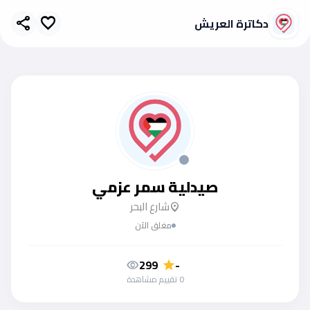
دكاترة العريش
share
favorite
صيدلية سمر عزمي
شارع البحر
location_on
مغلق الآن
299
-
visibility
star
0 تقييم
مشاهدة