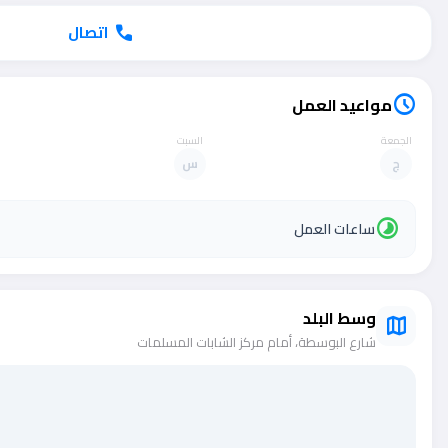
اتصال
call
مواعيد العمل
schedule
الجمعة
السبت
ج
س
timelapse
ساعات العمل
وسط البلد
map
شارع البوسطة، أمام مركز الشابات المسلمات