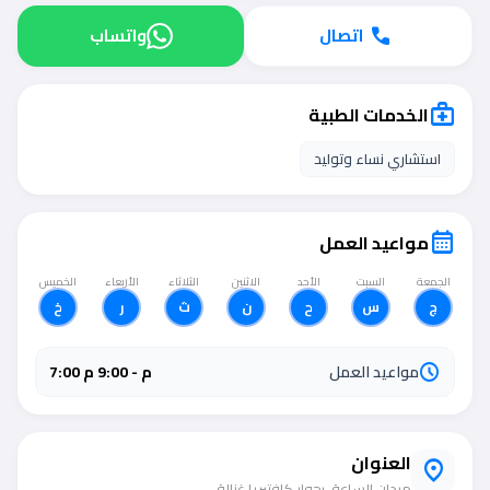
اتصال
واتساب
call
الخدمات الطبية
medical_services
استشاري نساء وتوليد
مواعيد العمل
calendar_month
الجمعة
السبت
الأحد
الاثنين
الثلاثاء
الأربعاء
الخميس
ج
س
ح
ن
ث
ر
خ
مواعيد العمل
7:00 م - 9:00 م
schedule
العنوان
location_on
ميدان الساعة، بجوار كافتيريا غزالة