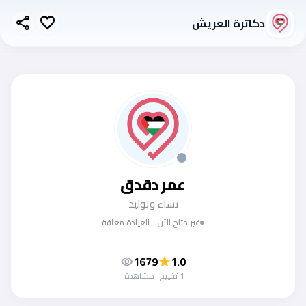
دكاترة العريش
share
favorite
عمر دقدق
نساء وتوليد
غير متاح الآن - العيادة مغلقة
1679
1.0
visibility
star
1 تقييم
مشاهدة