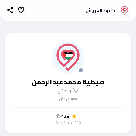
دكاترة العريش
share
favorite
صيدلية محمد عبد الرحمن
أبو صقل
location_on
مغلق الآن
425
-
visibility
star
0 تقييم
مشاهدة