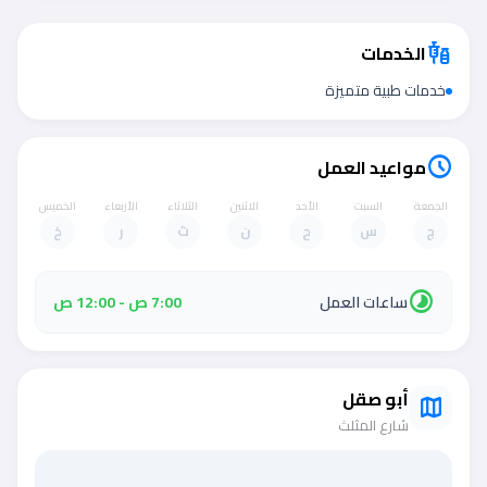
الخدمات
vaccines
خدمات طبية متميزة
مواعيد العمل
schedule
الجمعة
السبت
الأحد
الاثنين
الثلاثاء
الأربعاء
الخميس
ج
س
ح
ن
ث
ر
خ
timelapse
ساعات العمل
7:00 ص - 12:00 ص
أبو صقل
map
شارع المثلث