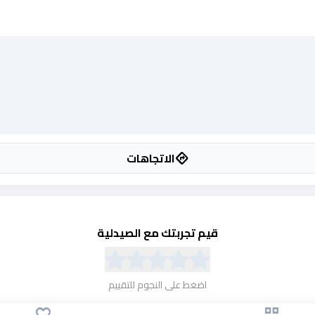
الاتجاهات
directions
قيم تجربتك مع الصيدلية
اضغط على النجوم للتقييم
favorite
grid_view