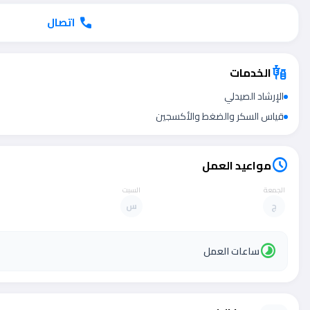
اتصال
call
الخدمات
vaccines
الإرشاد الصيدلي
قياس السكر والضغط والأكسجين
مواعيد العمل
schedule
الجمعة
السبت
ج
س
timelapse
ساعات العمل