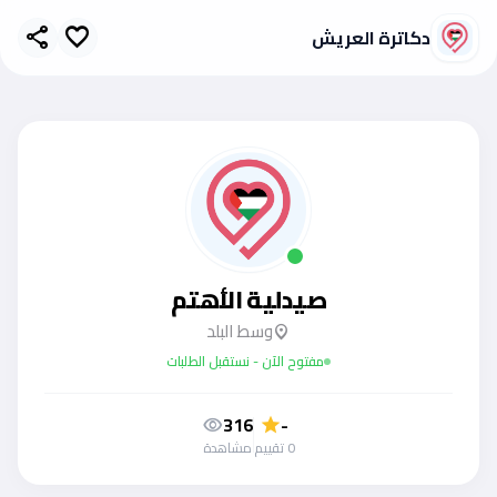
دكاترة العريش
share
favorite
صيدلية الأهتم
وسط البلد
location_on
مفتوح الآن - نستقبل الطلبات
316
-
visibility
star
0 تقييم
مشاهدة