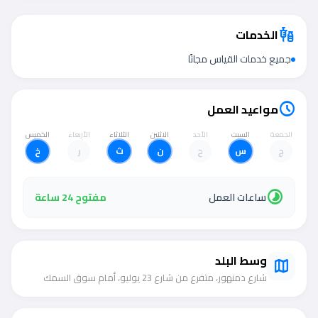
الخدمات
vaccines
جميع خدمات القياس مجانًا
مواعيد العمل
schedule
الجمعة
السبت
الأحد
الاثنين
الثلاثاء
الأربعاء
الخميس
ج
س
ح
ن
ث
ر
خ
timelapse
ساعات العمل
مفتوح 24 ساعة
وسط البلد
map
شارع دمنهور، متفرع من شارع 23 يوليو، أمام سوق السمك