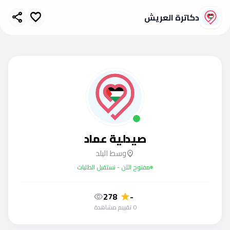
دكاترة العريش
share
favorite
صيدلية عماد
وسط البلد
location_on
مفتوح الآن - نستقبل الطلبات
278
-
visibility
star
0 تقييم
مشاهدة