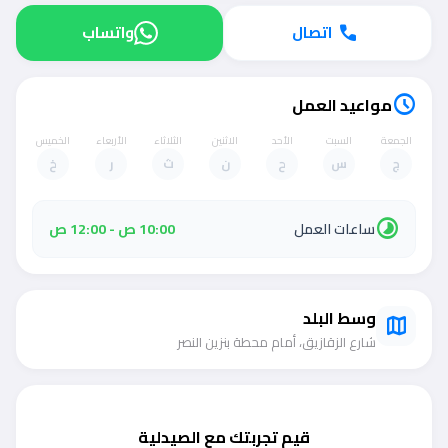
اتصال
واتساب
call
مواعيد العمل
schedule
الجمعة
السبت
الأحد
الاثنين
الثلاثاء
الأربعاء
الخميس
ج
س
ح
ن
ث
ر
خ
timelapse
ساعات العمل
10:00 ص - 12:00 ص
وسط البلد
map
شارع الزقازيق، أمام محطة بنزين النصر
قيم تجربتك مع الصيدلية