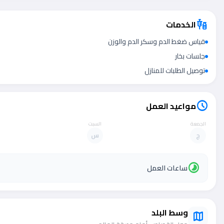
الخدمات
vaccines
قياس ضغط الدم وسكر الدم والوزن
جلسات بخار
توصيل الطلبات للمنازل
مواعيد العمل
schedule
الجمعة
السبت
ج
س
timelapse
ساعات العمل
وسط البلد
map