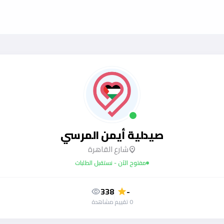
صيدلية أيمن المرسي
شارع القاهرة
location_on
مفتوح الآن - نستقبل الطلبات
338
-
visibility
star
0 تقييم
مشاهدة