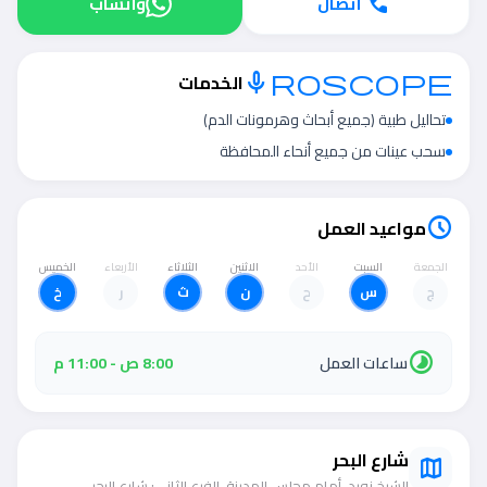
اتصال
واتساب
call
الخدمات
microscope
تحاليل طبية (جميع أبحاث وهرمونات الدم)
سحب عينات من جميع أنحاء المحافظة
مواعيد العمل
schedule
الجمعة
السبت
الأحد
الاثنين
الثلاثاء
الأربعاء
الخميس
ج
س
ح
ن
ث
ر
خ
timelapse
ساعات العمل
8:00 ص - 11:00 م
شارع البحر
map
الشيخ زويد، أمام مجلس المدينة، الفرع الثاني: شارع البحر