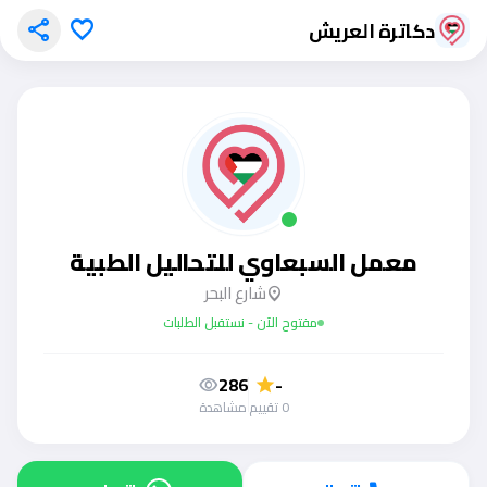
دكاترة العريش
share
favorite
معمل السبعاوي للتحاليل الطبية
شارع البحر
location_on
مفتوح الآن - نستقبل الطلبات
286
-
visibility
star
0 تقييم
مشاهدة