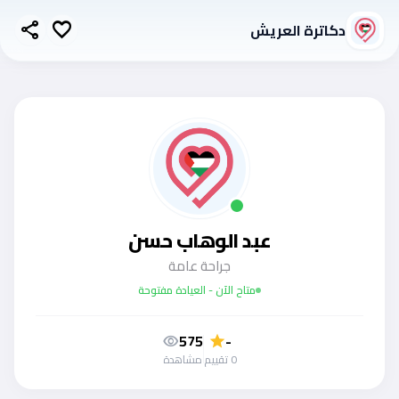
دكاترة العريش
share
favorite
عبد الوهاب حسن
جراحة عامة
متاح الآن - العيادة مفتوحة
575
-
visibility
star
0 تقييم
مشاهدة