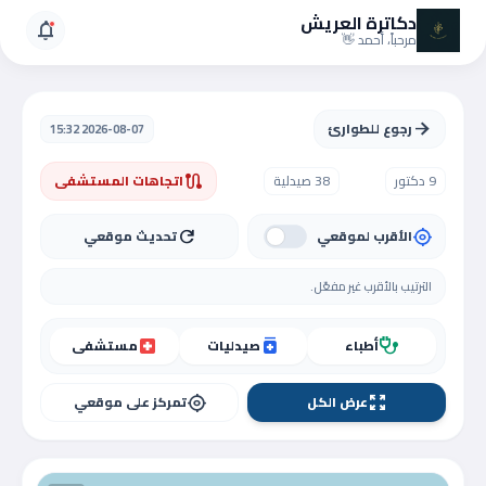
دكاترة العريش
notifications
مرحباً، أحمد 👋
رجوع للطوارئ
arrow_forward
2026-08-07 15:32
9 دكتور
38 صيدلية
اتجاهات المستشفى
route
الأقرب لموقعي
تحديث موقعي
refresh
my_location
الترتيب بالأقرب غير مفعّل.
أطباء
صيدليات
مستشفى
local_hospital
medication
stethoscope
عرض الكل
تمركز على موقعي
my_location
zoom_out_map